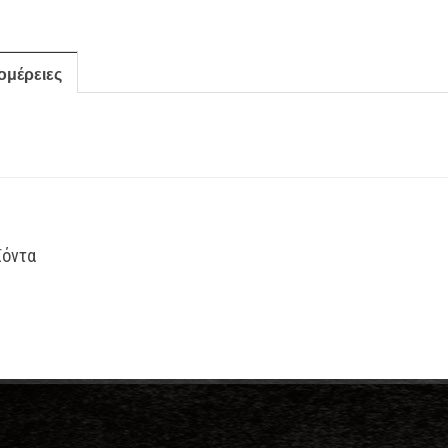
ομέρειες
ϊόντα