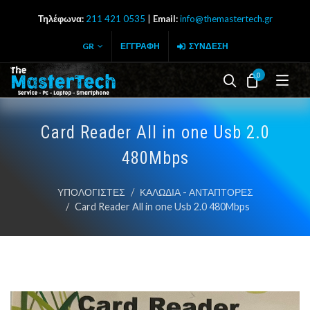
Τηλέφωνα:
211 421 0535
|
Email:
info@themastertech.gr
GR
ΕΓΓΡΑΦΉ
ΣΎΝΔΕΣΗ
0
Search butto
Cart
Card Reader All in one Usb 2.0
480Mbps
ΥΠΟΛΟΓΙΣΤΕΣ
ΚΑΛΩΔΙΑ - ΑΝΤΑΠΤΟΡΕΣ
Card Reader All in one Usb 2.0 480Mbps