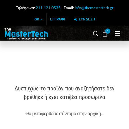
Τηλέφωνα:
211 421 0535
|
Email:
info@themastertech.gr
GR
ΕΓΓΡΑΦΉ
ΣΎΝΔΕΣΗ
0
Search butto
Cart
Δυστυχώς το προϊόν που αναζητήσατε δεν
βρέθηκε ή έχει κατέβει προσωρινά
Θα μεταφερθείτε σύντομα στην αρχική...