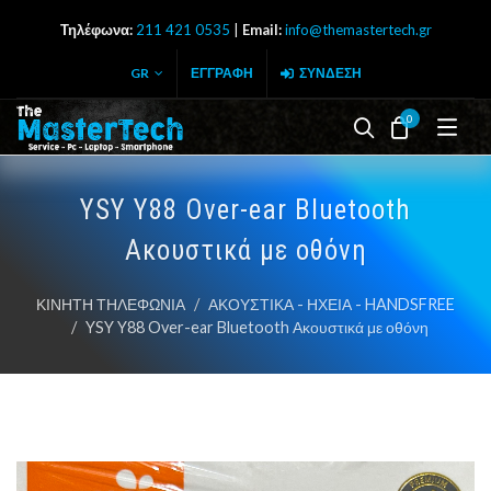
Τηλέφωνα:
211 421 0535
|
Email:
info@themastertech.gr
GR
ΕΓΓΡΑΦΉ
ΣΎΝΔΕΣΗ
0
Search butto
Cart
YSY Y88 Over-ear Bluetooth
Ακουστικά με οθόνη
ΚΙΝΗΤΗ ΤΗΛΕΦΩΝΙΑ
ΑΚΟΥΣΤΙΚΑ - ΗΧΕΙΑ - HANDSFREE
YSY Y88 Over-ear Bluetooth Ακουστικά με οθόνη