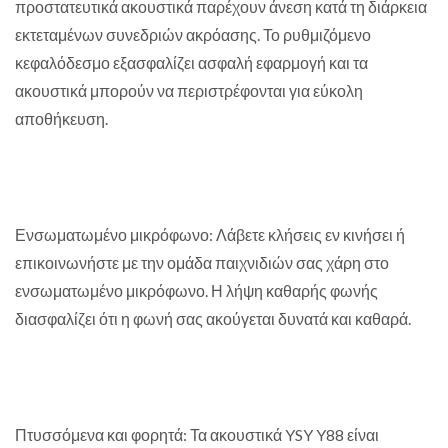
προστατευτικά ακουστικά παρέχουν άνεση κατά τη διάρκεια
εκτεταμένων συνεδριών ακρόασης. Το ρυθμιζόμενο
κεφαλόδεσμο εξασφαλίζει ασφαλή εφαρμογή και τα
ακουστικά μπορούν να περιστρέφονται για εύκολη
αποθήκευση.
Ενσωματωμένο μικρόφωνο: Λάβετε κλήσεις εν κινήσει ή
επικοινωνήστε με την ομάδα παιχνιδιών σας χάρη στο
ενσωματωμένο μικρόφωνο. Η λήψη καθαρής φωνής
διασφαλίζει ότι η φωνή σας ακούγεται δυνατά και καθαρά.
Πτυσσόμενα και φορητά: Τα ακουστικά YSY Y88 είναι