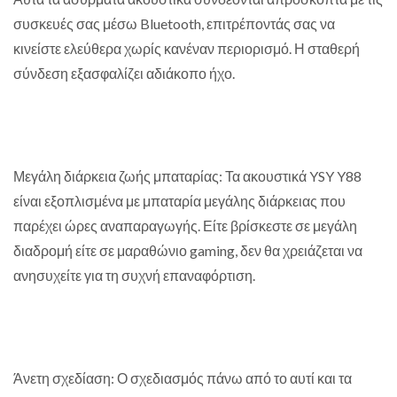
συσκευές σας μέσω Bluetooth, επιτρέποντάς σας να
κινείστε ελεύθερα χωρίς κανέναν περιορισμό. Η σταθερή
σύνδεση εξασφαλίζει αδιάκοπο ήχο.
Μεγάλη διάρκεια ζωής μπαταρίας: Τα ακουστικά YSY Y88
είναι εξοπλισμένα με μπαταρία μεγάλης διάρκειας που
παρέχει ώρες αναπαραγωγής. Είτε βρίσκεστε σε μεγάλη
διαδρομή είτε σε μαραθώνιο gaming, δεν θα χρειάζεται να
ανησυχείτε για τη συχνή επαναφόρτιση.
Άνετη σχεδίαση: Ο σχεδιασμός πάνω από το αυτί και τα