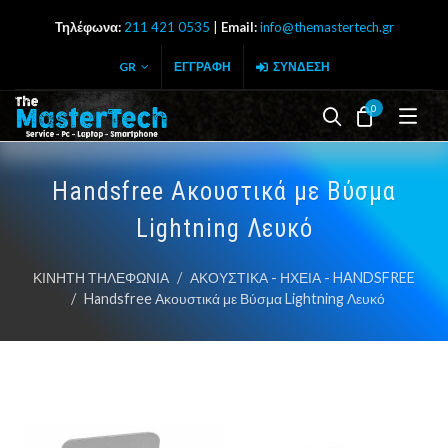
Τηλέφωνα:
211 421 0535
|
Email:
info@themastertech.gr
GR
ΕΓΓΡΑΦΉ
ΣΎΝΔΕΣΗ
0
Search butto
Cart
Handsfree Ακουστικά με Βύσμα
Lightning Λευκό
ΚΙΝΗΤΗ ΤΗΛΕΦΩΝΙΑ
ΑΚΟΥΣΤΙΚΑ - ΗΧΕΙΑ - HANDSFREE
Handsfree Ακουστικά με Βύσμα Lightning Λευκό